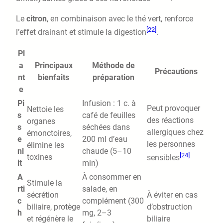
Le
citron
, en combinaison avec le thé vert, renforce
[22]
l’effet drainant et stimule la digestion
.
Pl
a
Principaux
Méthode de
Précautions
nt
bienfaits
préparation
e
Pi
Infusion : 1 c. à
Peut provoquer
Nettoie les
s
café de feuilles
des réactions
organes
s
séchées dans
allergiques chez
émonctoires,
e
200 ml d’eau
les personnes
élimine les
nl
chaude (5–10
[24]
toxines
sensibles
it
min)
A
À consommer en
Stimule la
rti
salade, en
sécrétion
À éviter en cas
c
complément (300
biliaire, protège
d’obstruction
h
mg, 2–3
et régénère le
biliaire