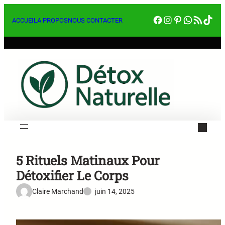
Aller
Facebook
Instagram
Pinterest
WhatsA
RSS Feed
Tik
au
ACCUEIL
A PROPOS
NOUS CONTACTER
contenu
5 Rituels Matinaux Pour
Détoxifier Le Corps
Claire Marchand
juin 14, 2025