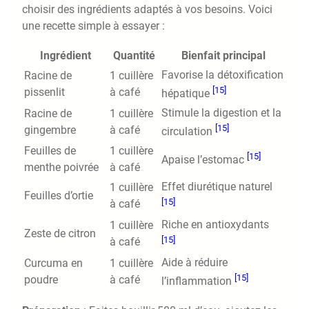
choisir des ingrédients adaptés à vos besoins. Voici
une recette simple à essayer :
Ingrédient
Quantité
Bienfait principal
Favorise la détoxification
Racine de
1 cuillère
[15]
pissenlit
à café
hépatique
Stimule la digestion et la
Racine de
1 cuillère
[15]
gingembre
à café
circulation
Feuilles de
1 cuillère
[15]
Apaise l’estomac
menthe poivrée
à café
Effet diurétique naturel
1 cuillère
Feuilles d’ortie
[15]
à café
Riche en antioxydants
1 cuillère
Zeste de citron
[15]
à café
Aide à réduire
Curcuma en
1 cuillère
[15]
poudre
à café
l’inflammation