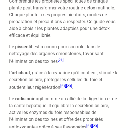
Comprendre les propriétés spécifiques de chaque
plante peut transformer votre routine détox matinale.
Chaque plante a ses propres bienfaits, modes de
préparation et précautions à respecter. Ce guide vous
aide à choisir les plantes adaptées pour une détox
efficace et équilibrée.
Le
pissenlit
est reconnu pour son rôle dans le
nettoyage des organes émonctoires, favorisant
[21]
l’élimination des toxines
.
L’
artichaut
, grâce à la cynarine qu’il contient, stimule la
sécrétion biliaire, protège les cellules du foie et
[21]
[23]
soutient leur régénération
.
Le
radis noir
agit comme un allié de la digestion et de
la santé hépatique. Il équilibre la sécrétion biliaire,
active les enzymes du foie responsables de
l’élimination des toxines et offre des propriétés
[21]
[23]
antioxydantes grâce à ses flavonoïdes
.