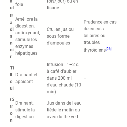
a
fois/jour) ou en
foie
ut
tisane
R
Améliore la
Prudence en cas
a
digestion,
de calculs
di
Cru, en jus ou
antioxydant,
biliaires ou
s
sous forme
stimule les
troubles
n
d’ampoules
enzymes
[26]
oi
thyroïdiens
hépatiques
r
Infusion : 1–2 c.
Ti
à café d’aubier
ll
Drainant et
dans 200 ml
–
e
apaisant
d’eau chaude (10
ul
min)
Ci
Drainant,
Jus dans de l’eau
tr
stimule la
tiède le matin ou
–
o
digestion
avec du thé vert
n