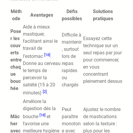
Méth
Défis
Solutions
Avantages
ode
possibles
pratiques
Aide à mieux
Pose
mastiquer,
Difficile à
r les
Essayez cette
facilitant ainsi le
maintenir
couv
technique sur un
travail de
, surtout
erts
seul repas par jour
[18]
lors de
l’estomac
.
entre
pour commencer,
repas
Donne au cerveau
chaq
en vous
rapides
le temps de
ue
concentrant
ou
percevoir la
bouc
pleinement dessus
chargés
satiété (15 à 20
hée
[2]
minutes)
.
Améliore la
digestion dès la
Peut
Ajustez le nombre
[18]
Mâc
paraître
de mastications
bouche
et
her
monoton
selon la texture :
favorise une
avec
e avec
plus pour les
meilleure hygiène