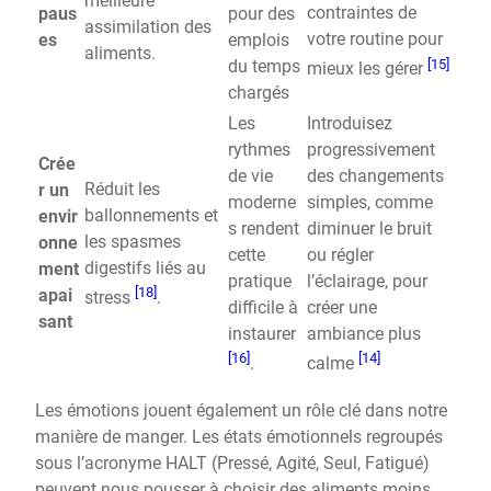
meilleure
contraintes de
paus
pour des
assimilation des
votre routine pour
es
emplois
aliments.
[15]
du temps
mieux les gérer
chargés
Les
Introduisez
rythmes
progressivement
Crée
de vie
des changements
Réduit les
r un
moderne
simples, comme
ballonnements et
envir
s rendent
diminuer le bruit
les spasmes
onne
cette
ou régler
digestifs liés au
ment
pratique
l’éclairage, pour
[18]
apai
stress
.
difficile à
créer une
sant
instaurer
ambiance plus
[16]
[14]
.
calme
Les émotions jouent également un rôle clé dans notre
manière de manger. Les états émotionnels regroupés
sous l’acronyme HALT (Pressé, Agité, Seul, Fatigué)
peuvent nous pousser à choisir des aliments moins