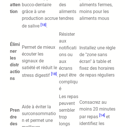
atten
des
aliments fermes,
bucco-dentaire
tion
aliments
moins pour les
grâce à une
tendres
aliments mous
production accrue
[18]
de salive
.
Résister
aux
Élimi
Permet de mieux
notificati
Installez une règle
ner
écouter les
ons ou
de "zone sans
les
signaux de
aux
écran" à table et
distr
satiété et réduit le
écrans
fixez des horaires
actio
[18]
peut être
de repas réguliers
stress digestif
.
ns
compliqu
é
Les repas
Consacrez au
peuvent
Aide à éviter la
moins 20 minutes
Pren
sembler
surconsommatio
[14]
par repas
et
dre
trop
n et permet une
identifiez les
des
longs