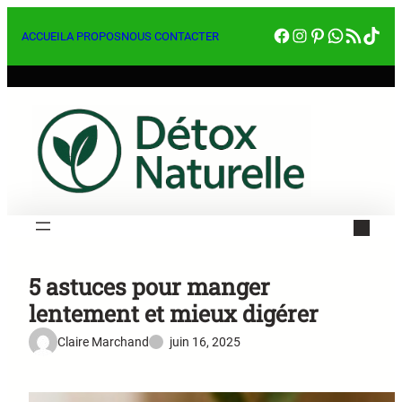
Aller
Facebook
Instagram
Pinterest
WhatsA
RSS Feed
Tik
au
ACCUEIL
A PROPOS
NOUS CONTACTER
contenu
5 astuces pour manger
lentement et mieux digérer
Claire Marchand
juin 16, 2025