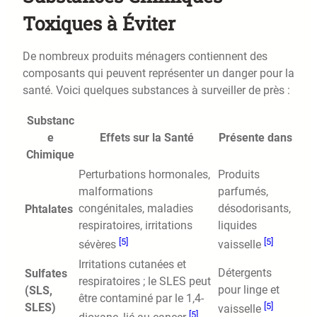
Toxiques à Éviter
De nombreux produits ménagers contiennent des
composants qui peuvent représenter un danger pour la
santé. Voici quelques substances à surveiller de près :
Substanc
e
Effets sur la Santé
Présente dans
Chimique
Perturbations hormonales,
Produits
malformations
parfumés,
congénitales, maladies
désodorisants,
Phtalates
respiratoires, irritations
liquides
[5]
[5]
sévères
vaisselle
Irritations cutanées et
Détergents
Sulfates
respiratoires ; le SLES peut
pour linge et
(SLS,
être contaminé par le 1,4-
[5]
SLES)
vaisselle
[5]