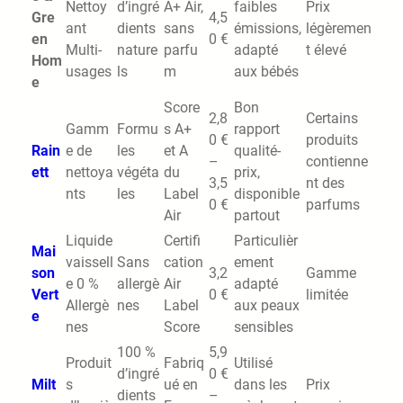
Nettoy
d’ingré
A+ Air,
faibles
Prix
Gre
4,5
ant
dients
sans
émissions,
légèremen
en
0 €
Multi-
nature
parfu
adapté
t élevé
Hom
usages
ls
m
aux bébés
e
Score
Bon
2,8
Certains
Gamm
Formu
s A+
rapport
0 €
produits
Rain
e de
les
et A
qualité-
–
contienne
ett
nettoya
végéta
du
prix,
3,5
nt des
nts
les
Label
disponible
0 €
parfums
Air
partout
Liquide
Certifi
Particulièr
Mai
vaissell
Sans
cation
ement
son
3,2
Gamme
e 0 %
allergè
Air
adapté
Vert
0 €
limitée
Allergè
nes
Label
aux peaux
e
nes
Score
sensibles
100 %
5,9
Produit
Fabriq
Utilisé
d’ingré
0 €
Milt
s
ué en
dans les
Prix
dients
–