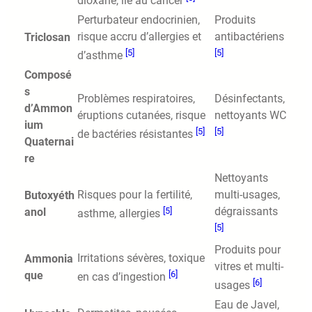
dioxane, lié au cancer
Perturbateur endocrinien,
Produits
risque accru d’allergies et
antibactériens
Triclosan
[5]
[5]
d’asthme
Composé
s
Problèmes respiratoires,
Désinfectants,
d’Ammon
éruptions cutanées, risque
nettoyants WC
ium
[5]
[5]
de bactéries résistantes
Quaternai
re
Nettoyants
Risques pour la fertilité,
multi-usages,
Butoxyéth
[5]
dégraissants
anol
asthme, allergies
[5]
Produits pour
Irritations sévères, toxique
Ammonia
vitres et multi-
[6]
que
en cas d’ingestion
[6]
usages
Eau de Javel,