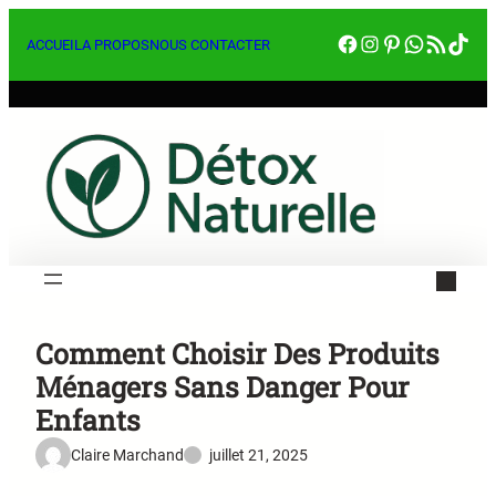
Aller
Facebook
Instagram
Pinterest
WhatsA
RSS Feed
Tik
au
ACCUEIL
A PROPOS
NOUS CONTACTER
contenu
Comment Choisir Des Produits
Ménagers Sans Danger Pour
Enfants
Claire Marchand
juillet 21, 2025