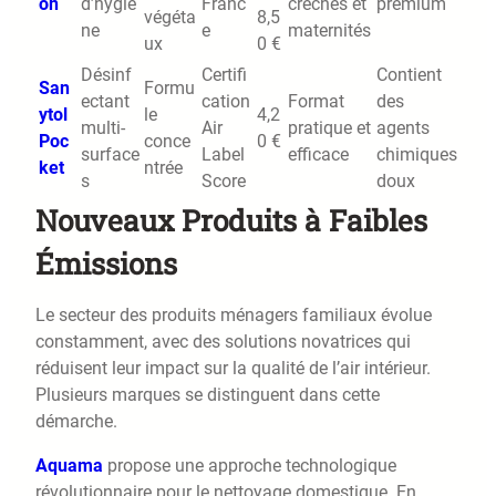
on
d’hygiè
Franc
crèches et
premium
végéta
8,5
ne
e
maternités
ux
0 €
Désinf
Certifi
Contient
San
Formu
ectant
cation
Format
des
ytol
le
4,2
multi-
Air
pratique et
agents
Poc
conce
0 €
surface
Label
efficace
chimiques
ket
ntrée
s
Score
doux
Nouveaux Produits à Faibles
Émissions
Le secteur des produits ménagers familiaux évolue
constamment, avec des solutions novatrices qui
réduisent leur impact sur la qualité de l’air intérieur.
Plusieurs marques se distinguent dans cette
démarche.
Aquama
propose une approche technologique
révolutionnaire pour le nettoyage domestique. En