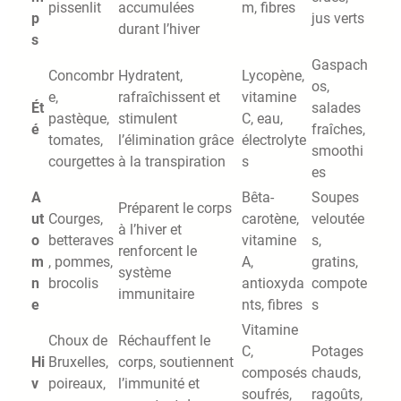
pissenlit
accumulées
m, fibres
p
jus verts
durant l’hiver
s
Gaspach
Concombr
Hydratent,
Lycopène,
os,
e,
rafraîchissent et
vitamine
Ét
salades
pastèque,
stimulent
C, eau,
é
fraîches,
tomates,
l’élimination grâce
électrolyte
smoothi
courgettes
à la transpiration
s
es
A
Bêta-
Soupes
Préparent le corps
ut
Courges,
carotène,
veloutée
à l’hiver et
o
betteraves
vitamine
s,
renforcent le
m
, pommes,
A,
gratins,
système
n
brocolis
antioxyda
compote
immunitaire
e
nts, fibres
s
Vitamine
Choux de
Réchauffent le
C,
Potages
Hi
Bruxelles,
corps, soutiennent
composés
chauds,
v
poireaux,
l’immunité et
soufrés,
ragoûts,