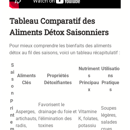
Tableau Comparatif des
Aliments Détox Saisonniers
Pour mieux comprendre les bienfaits des aliments
détox au fil des saisons, voici un tableau récapitulatif :
S
Nutriment
Utilisatio
ai
Aliments
Propriétés
s
ns
s
Clés
Détoxifiantes
Principau
Pratique
o
x
s
n
P
Favorisent le
ri
Soupes
Asperges,
drainage du foie et
Vitamine
nt
légères,
artichauts,
l’élimination des
K, folates,
e
salades
radis,
toxines
potassiu
m
crues,