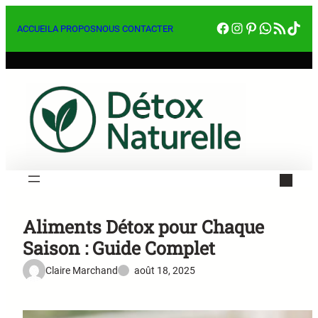
Aller
Facebook
Instagram
Pinterest
WhatsA
RSS Feed
Tik
au
ACCUEIL
A PROPOS
NOUS CONTACTER
contenu
Aliments Détox pour Chaque
Saison : Guide Complet
Claire Marchand
août 18, 2025