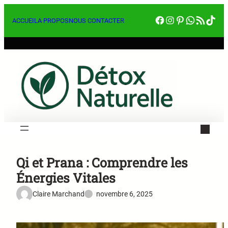
Aller
Facebook
Instagram
Pinterest
WhatsA
RSS Feed
Tik
au
ACCUEIL
A PROPOS
NOUS CONTACTER
contenu
Qi et Prana : Comprendre les
Énergies Vitales
Claire Marchand
novembre 6, 2025