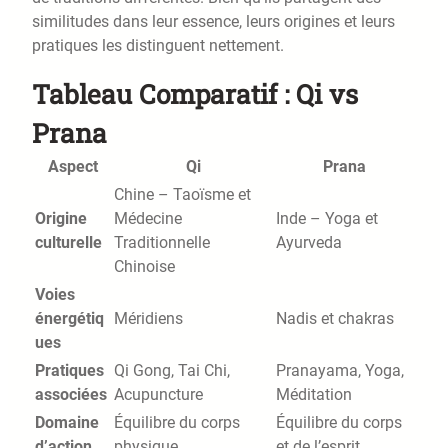
similitudes dans leur essence, leurs origines et leurs
pratiques les distinguent nettement.
Tableau Comparatif : Qi vs
Prana
Aspect
Qi
Prana
Chine – Taoïsme et
Origine
Médecine
Inde – Yoga et
culturelle
Traditionnelle
Ayurveda
Chinoise
Voies
énergétiq
Méridiens
Nadis et chakras
ues
Pratiques
Qi Gong, Tai Chi,
Pranayama, Yoga,
associées
Acupuncture
Méditation
Domaine
Équilibre du corps
Équilibre du corps
d’action
physique
et de l’esprit