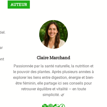
r
AUTEUR
c
h
iel.
ar
Claire Marchand
ont
Passionnée par la santé naturelle, la nutrition et
le pouvoir des plantes. Après plusieurs années à
explorer les liens entre digestion, énergie et bien-
être féminin, elle partage ici ses conseils pour
retrouver équilibre et vitalité — en toute
simplicité. 🌿
X
Instagram
TikTok
Facebook