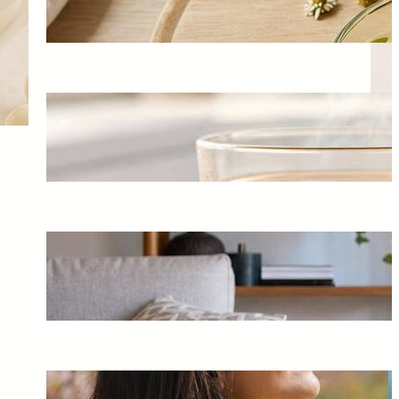
août 7, 2026
Eau, Tisanes Ou Jus : Que
Choisir Pour L’Immunité ?
août 5, 2026
Comment Ajuster Sa Posture
En Soulevant Des Objets
août 3, 2026
Comment les saisons