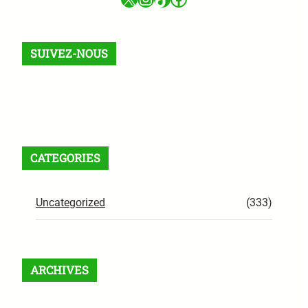
SUIVEZ-NOUS
Facebook
X
Instagram
VK
Pinterest
Last.fm
TikTok
Telegram
WhatsApp
RSS Feed
CATEGORIES
Uncategorized
(333)
ARCHIVES