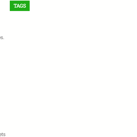
TAGS
es.
ets