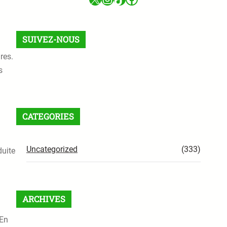
SUIVEZ-NOUS
res.
s
Facebook
X
Instagram
VK
Pinterest
Last.fm
TikTok
Telegram
WhatsApp
RSS Feed
CATEGORIES
Uncategorized
(333)
duite
ARCHIVES
 En