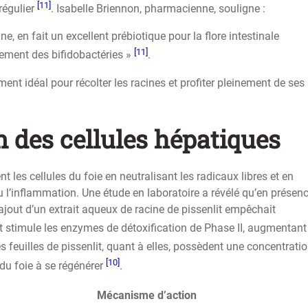
[11]
 régulier
. Isabelle Briennon, pharmacienne, souligne :
ne, en fait un excellent prébiotique pour la flore intestinale
[11]
ppement des bifidobactéries »
.
ent idéal pour récolter les racines et profiter pleinement de ses
n des cellules hépatiques
 les cellules du foie en neutralisant les radicaux libres et en
 ou l’inflammation. Une étude en laboratoire a révélé qu’en présen
l’ajout d’un extrait aqueux de racine de pissenlit empêchait
lit stimule les enzymes de détoxification de Phase II, augmentant
es feuilles de pissenlit, quant à elles, possèdent une concentrati
[10]
 du foie à se régénérer
.
Mécanisme d’action