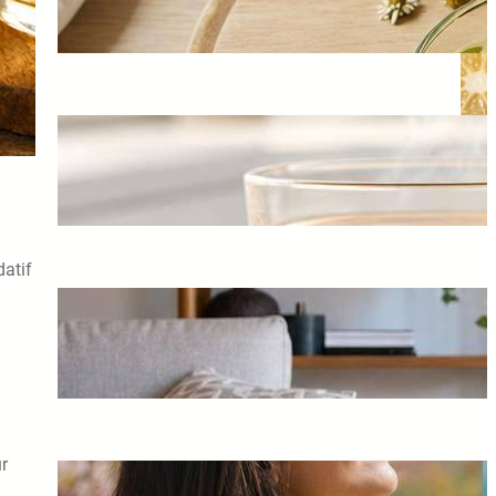
août 7, 2026
Eau, Tisanes Ou Jus : Que
Choisir Pour L’Immunité ?
août 5, 2026
datif
Comment Ajuster Sa Posture
En Soulevant Des Objets
août 3, 2026
ur
Comment les saisons