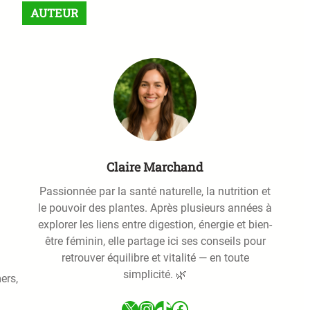
r
AUTEUR
c
h
Claire Marchand
Passionnée par la santé naturelle, la nutrition et
le pouvoir des plantes. Après plusieurs années à
explorer les liens entre digestion, énergie et bien-
être féminin, elle partage ici ses conseils pour
retrouver équilibre et vitalité — en toute
simplicité. 🌿
ers,
X
Instagram
TikTok
Facebook