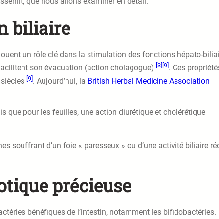
ssenlit, que nous allons examiner en détail.
 biliaire
uent un rôle clé dans la stimulation des fonctions hépato-biliai
[3]
[9]
t facilitent son évacuation (action cholagogue)
. Ces propriété
[9]
 siècles
. Aujourd’hui, la
British Herbal Medicine Association
s que pour les feuilles, une action diurétique et cholérétique
es souffrant d’un foie « paresseux » ou d’une activité biliaire ré
iotique précieuse
 bactéries bénéfiques de l’intestin, notamment les bifidobactéries.