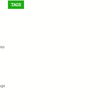
TAGS
Ces
age