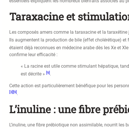
essentiels expliquent les nombreux bienfaits associés au pi
Taraxacine et stimulation
Les composés amers comme la taraxacine et la taraxétine jo
Ils augmentent la production de bile (effet cholérétique) e
étaient déjà reconnues en médecine arabe dès les Xe et XIe
confirme leur efficacité :
« La racine est utile comme stimulant hépatique, tandi
[9]
est décrite »
.
Cette action est particulièrement bénéfique pour les personn
[3]
[9]
.
L’inuline : une fibre préb
L’inuline, une fibre prébiotique non assimilable, nourrit les