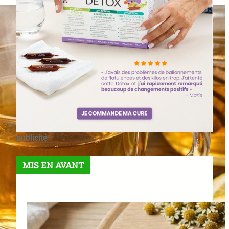
publicité
MIS EN AVANT
Meilleures Tisanes Pour Un
Microbiome Équilibré