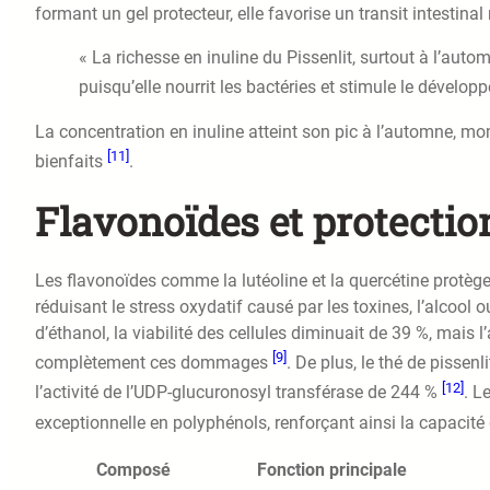
formant un gel protecteur, elle favorise un transit intestinal
« La richesse en inuline du Pissenlit, surtout à l’autom
puisqu’elle nourrit les bactéries et stimule le dévelo
La concentration en inuline atteint son pic à l’automne, mom
[11]
bienfaits
.
Flavonoïdes et protectio
Les flavonoïdes comme la lutéoline et la quercétine protègent
réduisant le stress oxydatif causé par les toxines, l’alcool
d’éthanol, la viabilité des cellules diminuait de 39 %, mais 
[9]
complètement ces dommages
. De plus, le thé de pissen
[12]
l’activité de l’UDP-glucuronosyl transférase de 244 %
. L
exceptionnelle en polyphénols, renforçant ainsi la capacité
Composé
Fonction principale