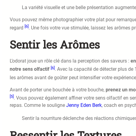
La variété visuelle et une belle présentation augment
Vous pouvez même photographier votre plat pour remarquer
[6]
regard
. Une fois votre vue stimulée, laissez les arômes pre
Sentir les Arômes
L’odorat joue un rôle clé dans la perception des saveurs :
en
[6]
notre sens olfactif
. Avec la capacité de détecter plus de
les arômes avant de goûter peut intensifier votre expérienc
Avant de porter une bouchée à votre bouche,
prenez un mom
[5]
. Vous pouvez également affiner votre sens olfactif en sen
repas. Comme le souligne
Jenny Eden Berk
, coach en psych
Sentir la nourriture déclenche des réactions chimiques
Ressentir les Textures