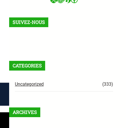
SUIVEZ-NOUS
Facebook
X
Instagram
VK
Pinterest
Last.fm
TikTok
Telegram
WhatsApp
RSS Feed
CATEGORIES
Uncategorized
(333)
ARCHIVES