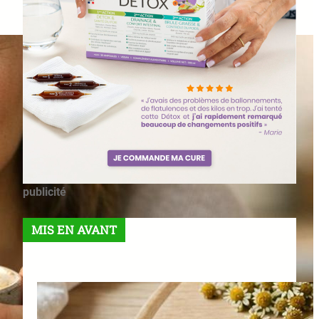
publicité
MIS EN AVANT
Meilleures Tisanes Pour Un
Microbiome Équilibré