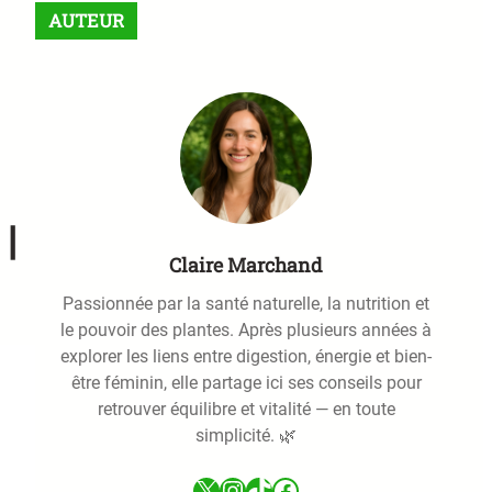
r
AUTEUR
c
h
|
Claire Marchand
Passionnée par la santé naturelle, la nutrition et
le pouvoir des plantes. Après plusieurs années à
explorer les liens entre digestion, énergie et bien-
être féminin, elle partage ici ses conseils pour
retrouver équilibre et vitalité — en toute
simplicité. 🌿
X
Instagram
TikTok
Facebook