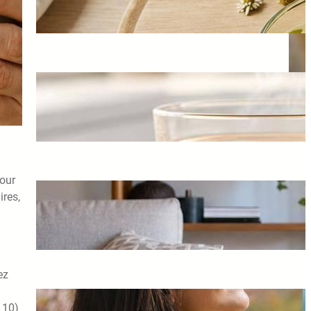
août 7, 2026
Eau, Tisanes Ou Jus : Que
Choisir Pour L’Immunité ?
août 5, 2026
pour
ires,
Comment Ajuster Sa Posture
En Soulevant Des Objets
août 3, 2026
ez
Comment les saisons
 10)