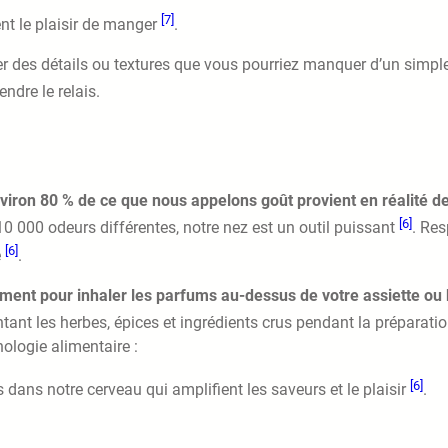
[7]
ent le plaisir de manger
.
 des détails ou textures que vous pourriez manquer d’un simpl
ndre le relais.
viron 80 % de ce que nous appelons goût provient en réalité d
[6]
 10 000 odeurs différentes, notre nez est un outil puissant
. Res
[6]
e
.
ent pour inhaler les parfums au-dessus de votre assiette ou 
tant les herbes, épices et ingrédients crus pendant la préparati
ologie alimentaire :
[6]
 dans notre cerveau qui amplifient les saveurs et le plaisir
.