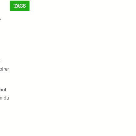
TAGS
e
e
pirer
bol
on du