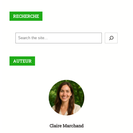
RECHERCHE
S
e
a
r
AUTEUR
c
h
Claire Marchand