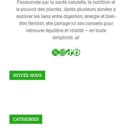
Passionnée par la santé naturelle, la nutrition et
le pouvoir des plantes. Après plusieurs années à
explorer les liens entre digestion, énergie et bien-
être féminin, elle partage ici ses conseils pour
retrouver équilibre et vitalité — en toute
simplicité. 🌿
X
Instagram
TikTok
Facebook
SUIVEZ-NOUS
Facebook
X
Instagram
VK
Pinterest
Last.fm
TikTok
Telegram
WhatsApp
RSS Feed
CATEGORIES