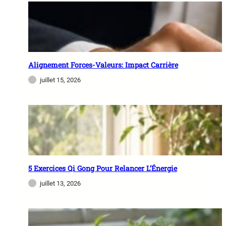
n
l
n
o
e
n
l
n
l
e
e
Alignement Forces-Valeurs: Impact Carrière
e
s
juillet 15, 2026
n
S
a
n
t
é
5 Exercices Qi Gong Pour Relancer L’Énergie
juillet 13, 2026