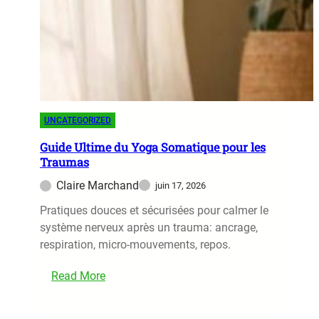
t
è
É
m
m
e
o
N
t
e
i
r
o
v
UNCATEGORIZED
n
e
s
Guide Ultime du Yoga Somatique pour les
u
Traumas
:
x
C
Claire Marchand
juin 17, 2026
o
Pratiques douces et sécurisées pour calmer le
m
système nerveux après un trauma: ancrage,
m
respiration, micro-mouvements, repos.
e
n
Read More
t
:
l
G
e