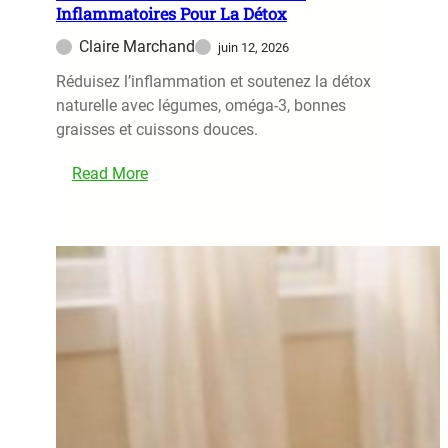
a
Inflammatoires Pour La Détox
:
s
P
Claire Marchand
juin 12, 2026
o
Réduisez l’inflammation et soutenez la détox
u
naturelle avec légumes, oméga‑3, bonnes
r
graisses et cuissons douces.
q
u
Read More
o
:
i
G
E
u
t
i
C
d
o
e
m
U
m
l
e
t
n
i
t
m
C