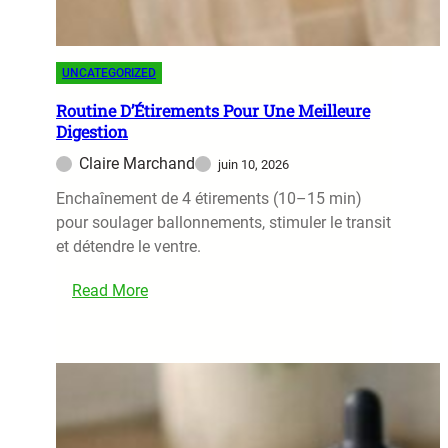
e
o
D
m
e
m
UNCATEGORIZED
s
e
A
Routine D’Étirements Pour Une Meilleure
n
Digestion
l
c
i
Claire Marchand
juin 10, 2026
e
m
r
Enchaînement de 4 étirements (10–15 min)
e
pour soulager ballonnements, stimuler le transit
n
et détendre le ventre.
t
s
Read More
A
:
n
R
t
o
i
u
-
t
I
i
n