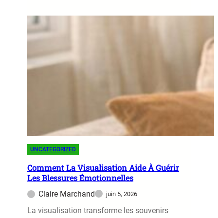
D
C
n
é
o
e
t
m
M
o
m
e
x
e
i
n
l
t
l
U
e
t
u
i
r
l
e
i
D
s
i
UNCATEGORIZED
e
g
r
Comment La Visualisation Aide À Guérir
e
Les Blessures Émotionnelles
l
s
e
Claire Marchand
juin 5, 2026
t
s
i
La visualisation transforme les souvenirs
A