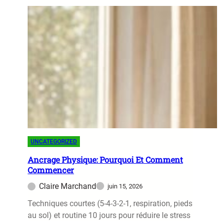
u
M
i
o
d
u
e
v
U
e
l
m
t
e
i
n
m
t
e
A
d
i
u
d
UNCATEGORIZED
Y
e
o
Ancrage Physique: Pourquoi Et Comment
à
Commencer
g
G
a
Claire Marchand
juin 15, 2026
u
S
é
Techniques courtes (5-4-3-2-1, respiration, pieds
o
r
au sol) et routine 10 jours pour réduire le stress
m