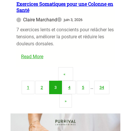
l
Exercices Somatiques pour une Colonne en
t
Santé
i
t
s
Claire Marchand
juin 3, 2026
r
a
e
7 exercices lents et conscients pour relâcher les
t
l
tensions, améliorer la posture et réduire les
i
a
douleurs dorsales.
o
F
n
a
Read More
A
t
:
i
i
E
d
«
g
x
e
u
e
À
1
2
3
4
5
…
34
e
r
G
c
»
u
i
é
c
r
e
i
s
r