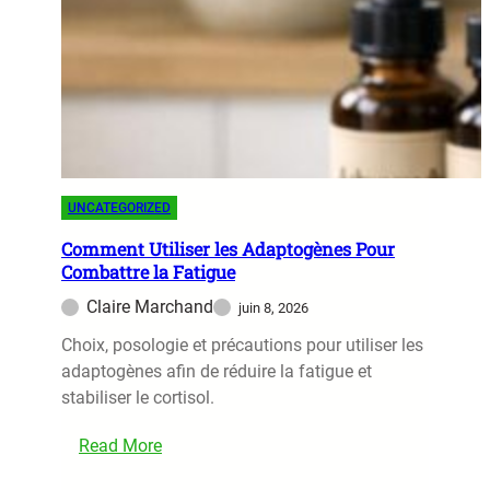
n
f
e
l
D
a
’
m
É
m
t
a
i
t
r
o
UNCATEGORIZED
e
i
m
Comment Utiliser les Adaptogènes Pour
r
Combattre la Fatigue
e
e
n
Claire Marchand
juin 8, 2026
s
t
P
Choix, posologie et précautions pour utiliser les
s
o
adaptogènes afin de réduire la fatigue et
P
u
stabiliser le cortisol.
o
r
u
L
Read More
r
a
:
U