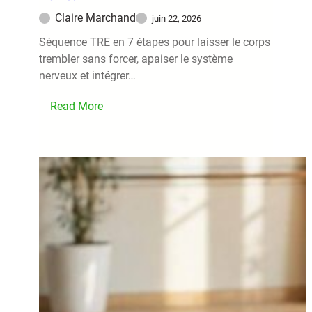
l
Claire Marchand
juin 22, 2026
l
Séquence TRE en 7 étapes pour laisser le corps
e
trembler sans forcer, apaiser le système
s
nerveux et intégrer…
p
o
Read More
u
:
r
7
t
E
o
x
n
e
i
r
f
c
i
i
e
c
r
e
l
s
e
T