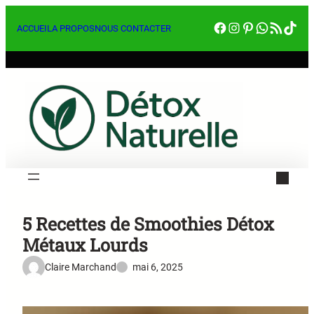
Aller
Facebook
Instagram
Pinterest
WhatsA
RSS Feed
Tik
au
ACCUEIL
A PROPOS
NOUS CONTACTER
contenu
5 Recettes de Smoothies Détox
Métaux Lourds
Claire Marchand
mai 6, 2025