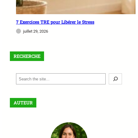
7 Exercices TRE pour Libérer le Stress
juillet 29, 2026
RECHERCHE
S
e
a
r
AUTEUR
c
h