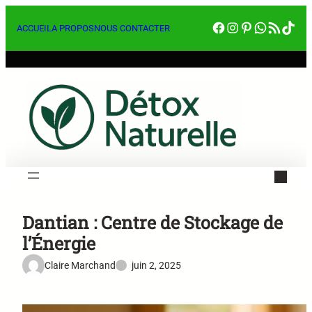
Aller
Facebook
Instagram
Pinterest
WhatsA
RSS Feed
Tik
au
ACCUEIL
A PROPOS
NOUS CONTACTER
contenu
Dantian : Centre de Stockage de
l’Énergie
Claire Marchand
juin 2, 2025