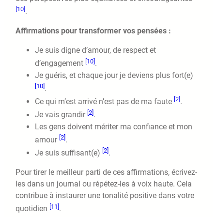
[10]
.
Affirmations pour transformer vos pensées :
Je suis digne d’amour, de respect et
[10]
d’engagement
.
Je guéris, et chaque jour je deviens plus fort(e)
[10]
.
[2]
Ce qui m’est arrivé n’est pas de ma faute
.
[2]
Je vais grandir
.
Les gens doivent mériter ma confiance et mon
[2]
amour
.
[2]
Je suis suffisant(e)
.
Pour tirer le meilleur parti de ces affirmations, écrivez-
les dans un journal ou répétez-les à voix haute. Cela
contribue à instaurer une tonalité positive dans votre
[11]
quotidien
.