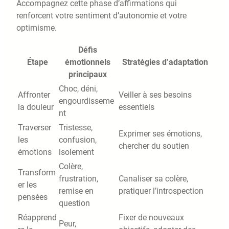
Accompagnez cette phase d’affirmations qui
renforcent votre sentiment d’autonomie et votre
optimisme.
Défis
Étape
émotionnels
Stratégies d’adaptation
principaux
Choc, déni,
Affronter
Veiller à ses besoins
engourdisseme
la douleur
essentiels
nt
Traverser
Tristesse,
Exprimer ses émotions,
les
confusion,
chercher du soutien
émotions
isolement
Colère,
Transform
frustration,
Canaliser sa colère,
er les
remise en
pratiquer l’introspection
pensées
question
Réapprend
Fixer de nouveaux
Peur,