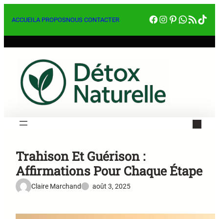
Aller
Facebook
Instagram
Pinterest
WhatsA
RSS Feed
Tik
au
ACCUEIL
A PROPOS
NOUS CONTACTER
contenu
Trahison Et Guérison :
Affirmations Pour Chaque Étape
Claire Marchand
août 3, 2025