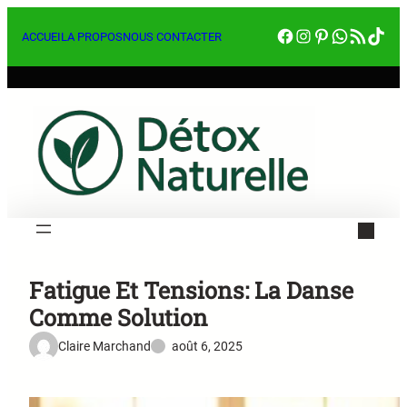
Aller
Facebook
Instagram
Pinterest
WhatsA
RSS Feed
Tik
au
ACCUEIL
A PROPOS
NOUS CONTACTER
contenu
Fatigue Et Tensions: La Danse
Comme Solution
Claire Marchand
août 6, 2025