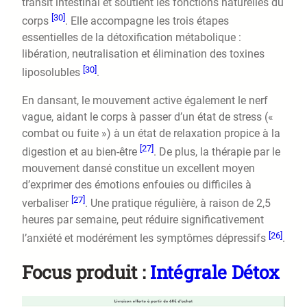
transit intestinal et soutient les fonctions naturelles du
[30]
corps
. Elle accompagne les trois étapes
essentielles de la détoxification métabolique :
libération, neutralisation et élimination des toxines
[30]
liposolubles
.
En dansant, le mouvement active également le nerf
vague, aidant le corps à passer d’un état de stress («
combat ou fuite ») à un état de relaxation propice à la
[27]
digestion et au bien-être
. De plus, la thérapie par le
mouvement dansé constitue un excellent moyen
d’exprimer des émotions enfouies ou difficiles à
[27]
verbaliser
. Une pratique régulière, à raison de 2,5
heures par semaine, peut réduire significativement
[26]
l’anxiété et modérément les symptômes dépressifs
.
Focus produit :
Intégrale Détox