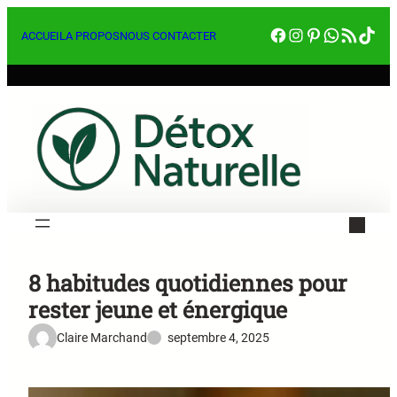
Aller
Facebook
Instagram
Pinterest
WhatsA
RSS Feed
Tik
au
ACCUEIL
A PROPOS
NOUS CONTACTER
contenu
8 habitudes quotidiennes pour
rester jeune et énergique
Claire Marchand
septembre 4, 2025