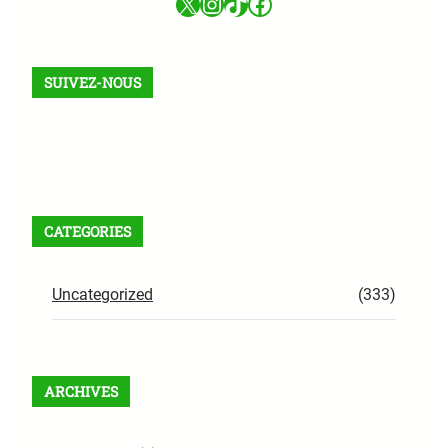
X
Instagram
TikTok
Facebook
SUIVEZ-NOUS
Facebook
X
Instagram
VK
Pinterest
Last.fm
TikTok
Telegram
WhatsApp
RSS Feed
CATEGORIES
Uncategorized
(333)
ARCHIVES