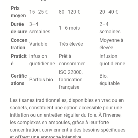
Prix
15–25 €
80–120 €
20–40 €
moyen
Durée
3–4
2–4
1–6 mois
de cure
semaines
semaines
Concen
Moyenne à
Variable
Très élevée
tration
élevée
Praticit
Infusion
Prêt à
Infusion
é
quotidienne
consommer
quotidienne
ISO 22000,
Certific
Bio,
Parfois bio
fabrication
ations
équitable
française
Les tisanes traditionnelles, disponibles en vrac ou en
sachets, constituent une option accessible pour une
initiation ou un entretien régulier du foie. À l’inverse,
les complexes en ampoules, grâce à leur forte
concentration, conviennent à des besoins spécifiques
et offrent une approche intensive.