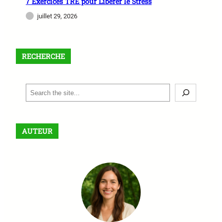
7 Exercices TRE pour Libérer le Stress
juillet 29, 2026
RECHERCHE
S
e
a
r
AUTEUR
c
h