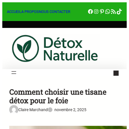
Aller
Facebook
Instagram
Pinterest
WhatsA
RSS Feed
Tik
au
ACCUEIL
A PROPOS
NOUS CONTACTER
contenu
Comment choisir une tisane
détox pour le foie
Claire Marchand
novembre 2, 2025