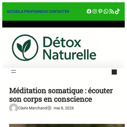
Aller
Facebook
Instagram
Pinterest
WhatsA
RSS Feed
Tik
au
ACCUEIL
A PROPOS
NOUS CONTACTER
contenu
Méditation somatique : écouter
son corps en conscience
Claire Marchand
mai 8, 2026