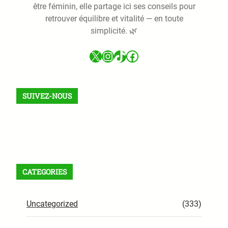
être féminin, elle partage ici ses conseils pour
retrouver équilibre et vitalité — en toute
simplicité. 🌿
X
Instagram
TikTok
Facebook
SUIVEZ-NOUS
Facebook
X
Instagram
VK
Pinterest
Last.fm
TikTok
Telegram
WhatsApp
RSS Feed
CATEGORIES
Uncategorized
(333)