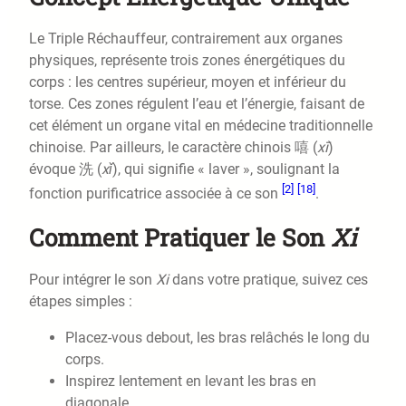
Le Triple Réchauffeur, contrairement aux organes
physiques, représente trois zones énergétiques du
corps : les centres supérieur, moyen et inférieur du
torse. Ces zones régulent l’eau et l’énergie, faisant de
cet élément un organe vital en médecine traditionnelle
chinoise. Par ailleurs, le caractère chinois 嘻 (
xī
)
évoque 洗 (
xǐ
), qui signifie « laver », soulignant la
[2]
[18]
fonction purificatrice associée à ce son
.
Comment Pratiquer le Son
Xi
Pour intégrer le son
Xi
dans votre pratique, suivez ces
étapes simples :
Placez-vous debout, les bras relâchés le long du
corps.
Inspirez lentement en levant les bras en
diagonale.