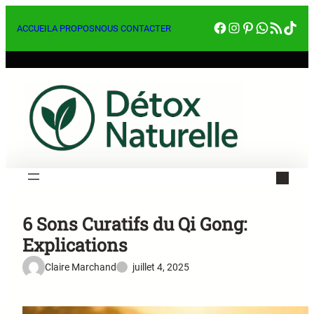
Aller
Facebook
Instagram
Pinterest
WhatsA
RSS Feed
Tik
au
ACCUEIL
A PROPOS
NOUS CONTACTER
contenu
6 Sons Curatifs du Qi Gong:
Explications
Claire Marchand
juillet 4, 2025