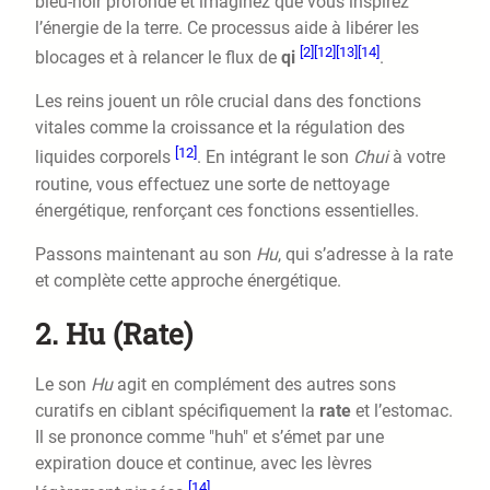
bleu-noir profonde et imaginez que vous inspirez
l’énergie de la terre. Ce processus aide à libérer les
[2]
[12]
[13]
[14]
blocages et à relancer le flux de
qi
.
Les reins jouent un rôle crucial dans des fonctions
vitales comme la croissance et la régulation des
[12]
liquides corporels
. En intégrant le son
Chui
à votre
routine, vous effectuez une sorte de nettoyage
énergétique, renforçant ces fonctions essentielles.
Passons maintenant au son
Hu
, qui s’adresse à la rate
et complète cette approche énergétique.
2. Hu (Rate)
Le son
Hu
agit en complément des autres sons
curatifs en ciblant spécifiquement la
rate
et l’estomac.
Il se prononce comme "huh" et s’émet par une
expiration douce et continue, avec les lèvres
[14]