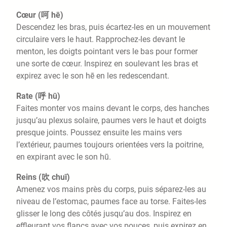
Cœur (呵 hē)
Descendez les bras, puis écartez-les en un mouvement
circulaire vers le haut. Rapprochez-les devant le
menton, les doigts pointant vers le bas pour former
une sorte de cœur. Inspirez en soulevant les bras et
expirez avec le son hē en les redescendant.
Rate (呼 hū)
Faites monter vos mains devant le corps, des hanches
jusqu’au plexus solaire, paumes vers le haut et doigts
presque joints. Poussez ensuite les mains vers
l’extérieur, paumes toujours orientées vers la poitrine,
en expirant avec le son hū.
Reins (吹 chuī)
Amenez vos mains près du corps, puis séparez-les au
niveau de l’estomac, paumes face au torse. Faites-les
glisser le long des côtés jusqu’au dos. Inspirez en
effleurant vos flancs avec vos pouces, puis expirez en