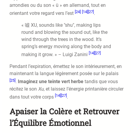
arrondies ou du son « ü » en allemand, tout en
[24]
[14]
[27]
orientant votre regard vers l’est
.
« 噓 XU, sounds like "shu", making lips
round and blowing the sound out, like the
wind through the trees in the wood. It’s
spring’s energy moving along the body and
[14]
[27]
making it grow. » – Luigi Zanini
Pendant l’expiration, émettez le son intérieurement, en
maintenant la langue légèrement posée sur le palais
[25]
.
Imaginez une teinte vert herbe
tandis que vous
récitez le son
Xu
, et laissez l’énergie printanière circuler
[14]
[27]
dans tout votre corps
.
Apaiser la Colère et Retrouver
l’Équilibre Émotionnel