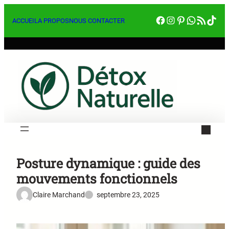
Aller
Facebook
Instagram
Pinterest
WhatsA
RSS Feed
Tik
au
ACCUEIL
A PROPOS
NOUS CONTACTER
contenu
Posture dynamique : guide des
mouvements fonctionnels
Claire Marchand
septembre 23, 2025