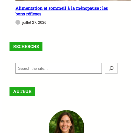
Alimentation et sommeil à la ménopause : les
bons réflexes
juillet 27, 2026
RECHERCHE
S
e
a
r
AUTEUR
c
h