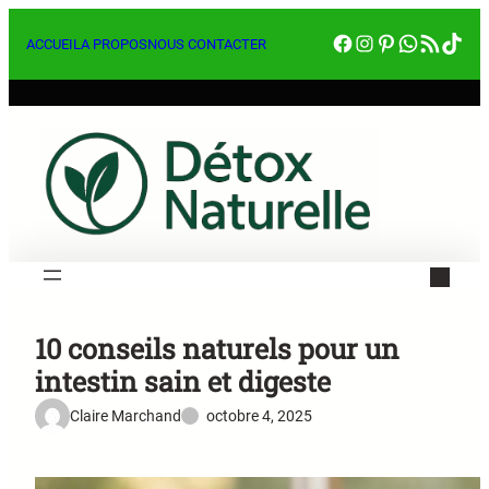
Aller
Facebook
Instagram
Pinterest
WhatsA
RSS Feed
Tik
au
ACCUEIL
A PROPOS
NOUS CONTACTER
contenu
10 conseils naturels pour un
intestin sain et digeste
Claire Marchand
octobre 4, 2025