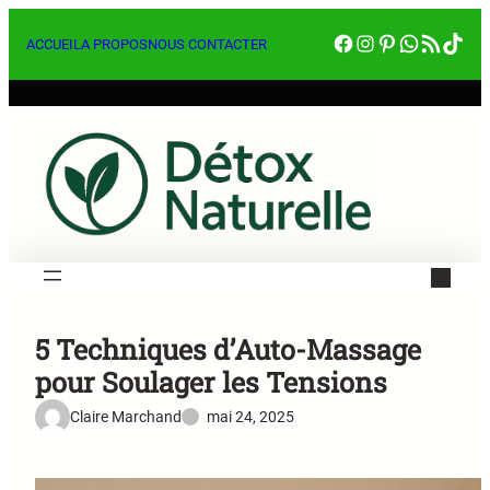
Aller
Facebook
Instagram
Pinterest
WhatsA
RSS Feed
Tik
au
ACCUEIL
A PROPOS
NOUS CONTACTER
contenu
5 Techniques d’Auto-Massage
pour Soulager les Tensions
Claire Marchand
mai 24, 2025